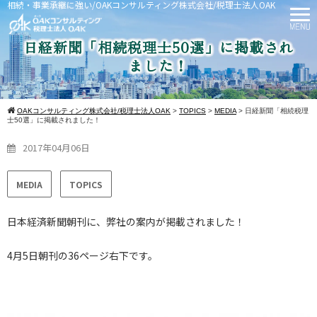
相続・事業承継に強い/OAKコンサルティング株式会社/税理士法人OAK
日経新聞「相続税理士50選」に掲載され
ました！
OAKコンサルティング株式会社/税理士法人OAK
>
TOPICS
>
MEDIA
>
日経新聞「相続税理
士50選」に掲載されました！
2017年04月06日
MEDIA
TOPICS
日本経済新聞朝刊に、弊社の案内が掲載されました！
4月5日朝刊の36ページ右下です。