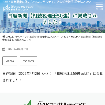
相続・事業承継に強い/OAKコンサルティング株式会社/税理士法人OAK
日経新聞【相続税理士50選】に掲載され
ました！
OAKコンサルティング株式会社/税理士法人OAK
>
TOPICS
>
MEDIA
>
日経新聞【相続税理
士50選】に掲載されました！
2026年04月03日
MEDIA
TOPICS
日経新聞（2026年4月2日（木））「相続税理士50選vol.34」に掲載
されました！